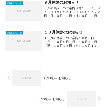
ックトップページへ
９月休診のお知らせ
休診のお知らせ
９月の休診日のご案内９月１日（月）９
月８日（月）９月１５日（祝）９月２２
日（月）９月２３日（祝）９月２９日
（月）休診させていただきます。ご迷惑
をおかけしますが、よろしくお願いしま
す。エムズエテルナデンタルクリニック
トップページへ
１０月休診のお知らせ
休診のお知らせ
１０月の休診日のご案内１０月３日
（月）１０月９日（日）１０月１０日
（祝）１０月１５日（土）１０月１７日
（月）１０月２４日（月）１０月３１日
（月）休診させていただきます。また１
５日１６日２２日２３日２９日のいずれ
かが休診日となる予定でおります...
４月休診のお知らせ
６月休診のお知らせ